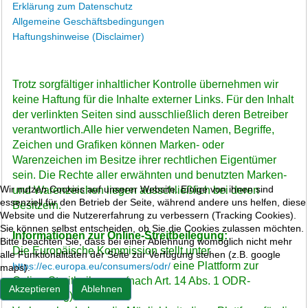
Erklärung zum Datenschutz
Allgemeine Geschäftsbedingungen
Haftungshinweise (Disclaimer)
Trotz sorgfältiger inhaltlicher Kontrolle übernehmen wir
keine Haftung für die Inhalte externer Links. Für den Inhalt
der verlinkten Seiten sind ausschließlich deren Betreiber
verantwortlich.Alle hier verwendeten Namen, Begriffe,
Zeichen und Grafiken können Marken- oder
Warenzeichen im Besitze ihrer rechtlichen Eigentümer
sein. Die Rechte aller erwähnten und benutzten Marken-
Wir nutzen Cookies auf unserer Website. Einige von ihnen sind
und Warenzeichen liegen ausschließlich bei deren
essenziell für den Betrieb der Seite, während andere uns helfen, diese
Besitzern.
Website und die Nutzererfahrung zu verbessern (Tracking Cookies).
Sie können selbst entscheiden, ob Sie die Cookies zulassen möchten.
Informationen zur Online-Streitbeilegung:
Bitte beachten Sie, dass bei einer Ablehnung womöglich nicht mehr
Die Europäische Kommission stellt unter
alle Funktionalitäten der Seite zur Verfügung stehen (z.B. google
eine Plattform zur
https://ec.europa.eu/consumers/odr/
maps).
Online-Streitbeilegung (nach Art. 14 Abs. 1 ODR-
Akzeptieren
Ablehnen
Verordnung) bereit.