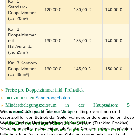
Kat. 1
Standard-
120,00 €
130,00 €
140,00 €
Doppelzimmer
(ca. 20m²)
Kat. 2
Doppelzimmer
mit
130,00 €
135,00 €
140,00 €
Bal./Veranda
(ca. 25m²)
Kat. 3 Komfort-
Doppelzimmer
130,00 €
145,00 €
150,00 €
(ca. 35 m²)
Preise pro Doppelzimmer inkl. Frühstück
hier zu unseren
Sonderangeboten
Mindestbelegungszeitraum in der Hauptsaison: 5
Wir nutzen Cookies auf unserer Website. Einige von ihnen sind
zusammenhängende Übernachtungen
essenziell für den Betrieb der Seite, während andere uns helfen, diese
Website und die Nutzererfahrung zu verbessern (Tracking Cookies).
Alle Zimmer verfügen über DU/WC/TV.
Sie können selbst entscheiden, ob Sie die Cookies zulassen möchten.
Saisonpreise der Hauptsaison gelten auch Pfingsten und
Bitte beachten Sie, dass bei einer Ablehnung womöglich nicht mehr