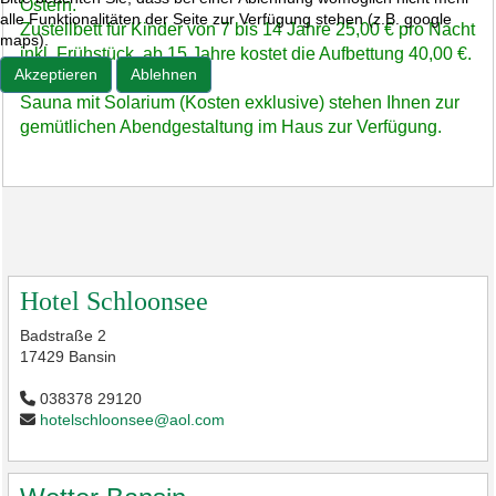
Ostern.
alle Funktionalitäten der Seite zur Verfügung stehen (z.B. google
Zustellbett für Kinder von 7 bis 14 Jahre 25,00 € pro Nacht
maps).
inkl. Frühstück, ab 15 Jahre kostet die Aufbettung 40,00 €.
Akzeptieren
Ablehnen
Sauna mit Solarium (Kosten exklusive) stehen Ihnen zur
gemütlichen Abendgestaltung im Haus zur Verfügung.
Hotel Schloonsee
Badstraße 2
17429 Bansin
038378 29120
hotelschloonsee@aol.com